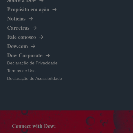
Propósito em ação
Notícias
Carreiras
Fale conosco
abre em uma nova guia
Dow.com
abre em uma nova guia
Dow Corporate
abre em uma nova guia
Declaração de Privacidade
abre em uma nova guia
Termos de Uso
abre em uma nova guia
Declaração de Acessibilidade
Connect with Dow: