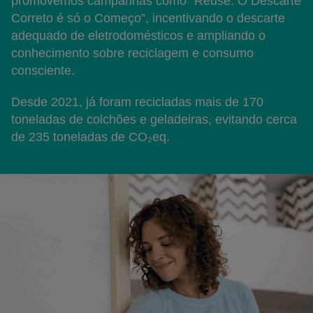
promovemos campanhas como “Reuse: O Descarte
Correto é só o Começo”, incentivando o descarte
adequado de eletrodomésticos e ampliando o
conhecimento sobre reciclagem e consumo
consciente.
Desde 2021, já foram recicladas mais de 170
toneladas de colchões e geladeiras, evitando cerca
de 235 toneladas de CO₂eq.