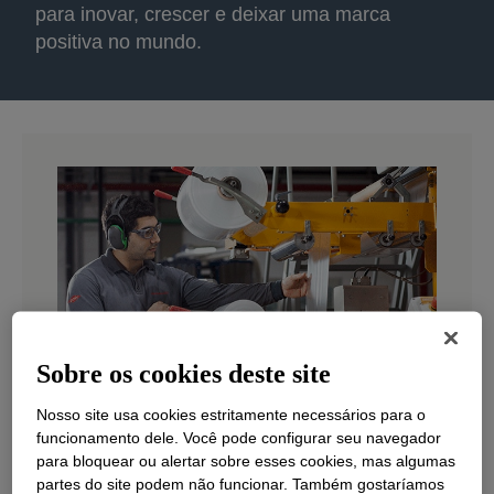
para inovar, crescer e deixar uma marca
positiva no mundo.
Sobre os cookies deste site
Vagas no Brasil
Nosso site usa cookies estritamente necessários para o
funcionamento dele. Você pode configurar seu navegador
para bloquear ou alertar sobre esses cookies, mas algumas
CONFIRA
partes do site podem não funcionar. Também gostaríamos