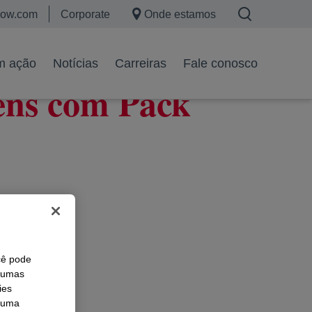
ow.com
Corporate
Onde estamos
m ação
Notícias
Carreiras
Fale conosco
ens com Pack
cê pode
lgumas
ies
r uma