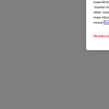
experiênc
“aceitar t
obter mai
mais info
nossa
Dec
Ver mais i