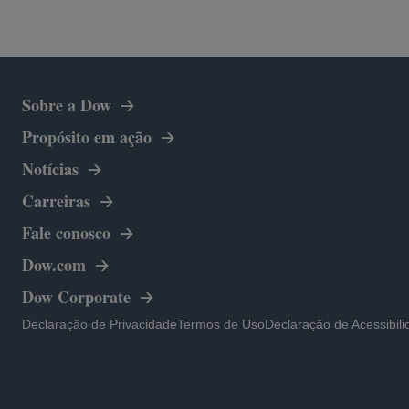
Sobre a Dow
Propósito em ação
Notícias
Carreiras
Fale conosco
abre em uma nova guia
Dow.com
abre em uma nova guia
Dow Corporate
abre em uma nova guia
abre em uma nova guia
abre em uma nova guia
Declaração de Privacidade
Termos de Uso
Declaração de Acessibil