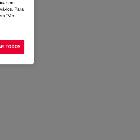
licar em
ivá-los. Para
em “Ver
AR TODOS